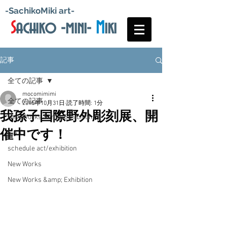
-SachikoMiki art-
S
achiko -mini-
M
iki
記事
全ての記事
mocomimimi
全ての記事
2015年10月31日
読了時間: 1分
我孫子国際野外彫刻展、開
New Works &amp; Exhibition
催中です！
E.A.T
schedule act/exhibition
New Works
New Works &amp; Exhibition