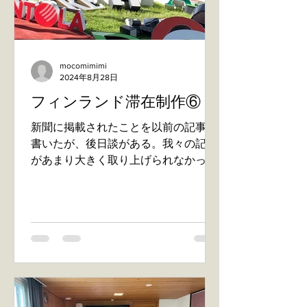
mocomimimi
2024年8月28日
フィンランド滞在制作⑥
新聞に掲載されたことを以前の記事に
書いたが、後日談がある。我々の記事
があまり大きく取り上げられなかった
ことにディレクターがどうしても納得
いかなかったようで(この展覧会はシリ
ーズになっており、前回は1面に掲載さ
れた）、もう一度取材を受けることに
なったのだ。Harriと私が改め...