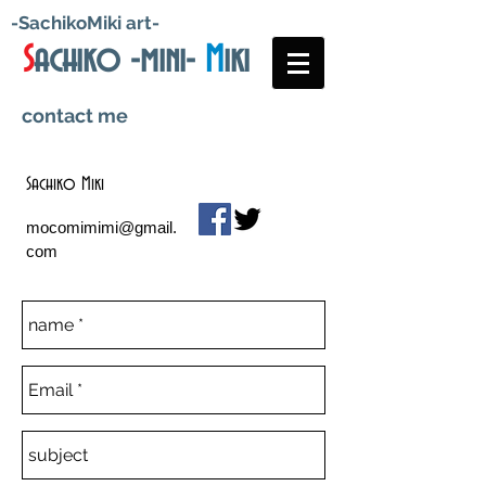
-SachikoMiki art-
S
achiko -mini-
M
iki
contact me
Sachiko Miki
mocomimimi@gmail.
com